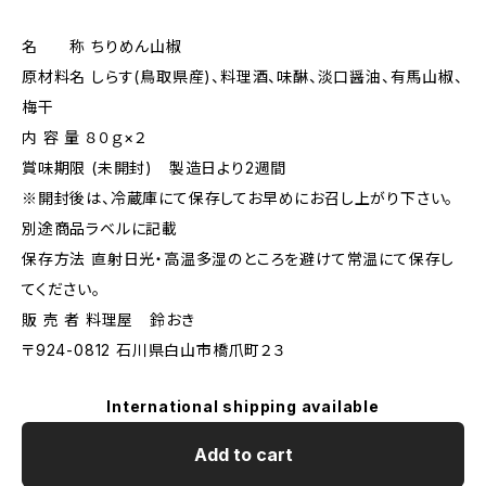
名 称 ちりめん山椒
原材料名 しらす(鳥取県産)、料理酒、味醂、淡口醤油、有馬山椒、
梅干
内 容 量 ８０ｇ×２
賞味期限 (未開封) 製造日より2週間
※開封後は、冷蔵庫にて保存してお早めにお召し上がり下さい。
別途商品ラベルに記載
保存方法 直射日光・高温多湿のところを避けて常温にて保存し
てください。
販 売 者 料理屋 鈴おき
〒924-0812 石川県白山市橋爪町２３
International shipping available
Add to cart