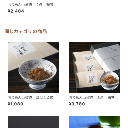
ちりめん山椒煮 ２点 贈答用
箱入
¥2,484
同じカテゴリの商品
ちりめん山椒煮 単品１点箱入
ちりめん山椒煮 ３点 贈答用
り
箱入
¥1,080
¥3,780