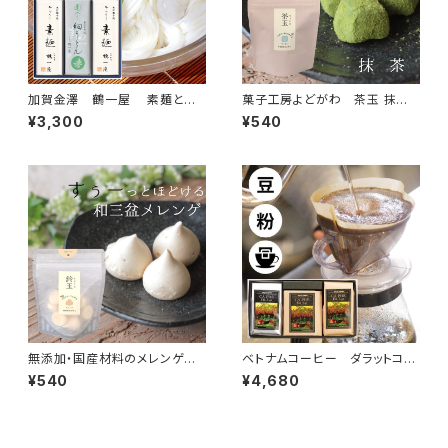
加賀金澤 鶴一屋 素麺と細
菓子工房よどがわ 茶玉 抹茶(1
うどんの ６袋ギフトセット （素
0個入り)スタンドパック
¥3,300
¥540
麺×４袋 細うどんよもぎ×２袋）
無添加・国産材料のメレンゲ菓
ベトナムコーヒー ダラットコー
子 菓子工房よどがわ 鈴玉
ヒー詰合せギフト (小) （ 豆
¥540
¥4,680
ぷれーん(10個入り)スタンドパッ
200g ・粉 中挽き200ｇ・個包
ク
装ドリップ5杯分）友越（農薬不
使用・香料不使用・化学肥料不
使用）