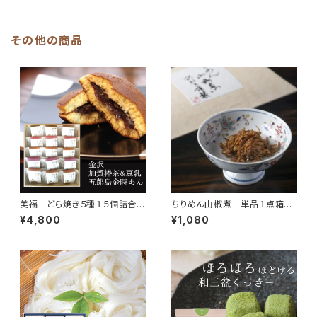
その他の商品
美福 どら焼き５種１５個詰合せ
ちりめん山椒煮 単品１点箱入
ギフト （小倉・さつまいも・栗・加
り
¥4,800
¥1,080
賀棒茶豆乳・コーヒー）