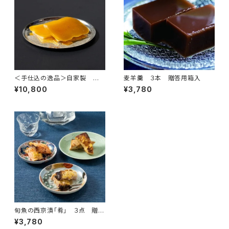
＜手仕込の逸品＞自家製 唐
麦羊羹 ３本 贈答用箱入
墨
¥10,800
¥3,780
旬魚の西京漬「肴」 ３点 贈答
用箱入
¥3,780