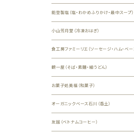
能登製塩（塩・わかめふりかけ・最中スープ
小山芳月堂（冷凍おはぎ）
食工房ファミーリエ（ソーセージ・ハム・ベー
鶴一屋（そば・素麵・細うどん）
お菓子処美福（和菓子）
オーガニックベース石川（香土）
友越（ベトナムコーヒー）