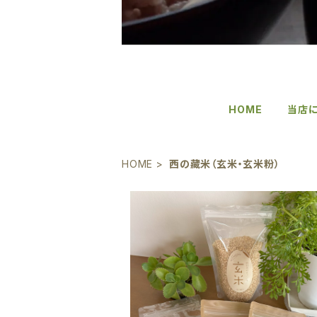
HOME
当店
HOME
西の藏米（玄米・玄米粉）
【西の藏米直送】おすすめ色々詰め合わ
ト 玄米粉・幕末玄米（石川県 グルテ
¥3,500
ー 国産米 減農薬）